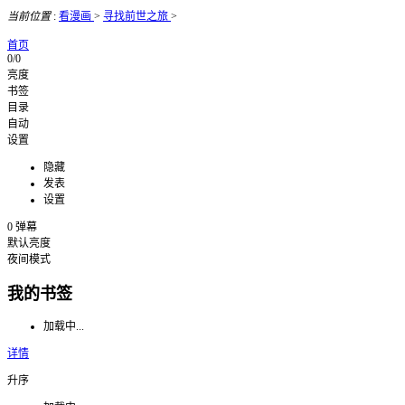
当前位置
:
看漫画
>
寻找前世之旅
>
首页
0/0
亮度
书签
目录
自动
设置
隐藏
发表
设置
0
弹幕
默认亮度
夜间模式
我的书签
加载中...
详情
升序