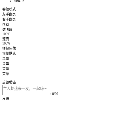
加载中...
卷轴模式
左手翻页
右手翻页
帮助
透明度
100%
速度
100%
弹幕头像
恢复默认
菜单
菜单
菜单
菜单
反馈报错
0/20
发送