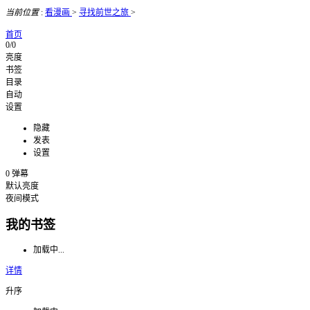
当前位置
:
看漫画
>
寻找前世之旅
>
首页
0/0
亮度
书签
目录
自动
设置
隐藏
发表
设置
0
弹幕
默认亮度
夜间模式
我的书签
加载中...
详情
升序