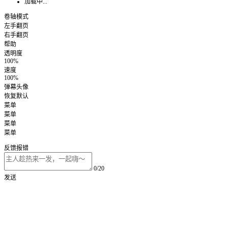
加载中...
卷轴模式
左手翻页
右手翻页
帮助
透明度
100%
速度
100%
弹幕头像
恢复默认
菜单
菜单
菜单
菜单
反馈报错
0/20
发送