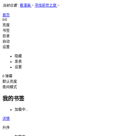
当前位置
:
看漫画
>
寻找前世之旅
>
首页
0/0
亮度
书签
目录
自动
设置
隐藏
发表
设置
0
弹幕
默认亮度
夜间模式
我的书签
加载中...
详情
升序