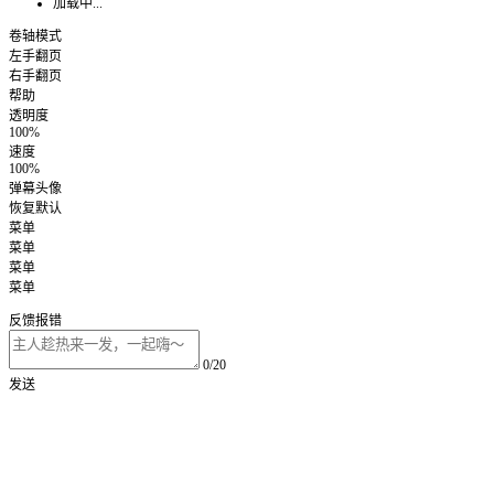
加载中...
卷轴模式
左手翻页
右手翻页
帮助
透明度
100%
速度
100%
弹幕头像
恢复默认
菜单
菜单
菜单
菜单
反馈报错
0/20
发送