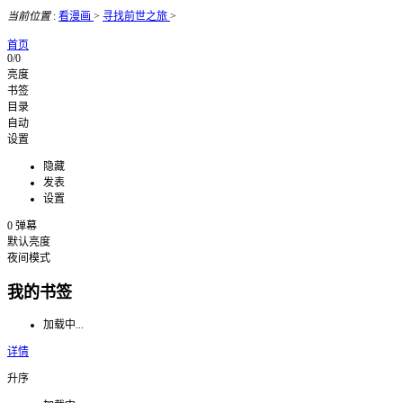
当前位置
:
看漫画
>
寻找前世之旅
>
首页
0/0
亮度
书签
目录
自动
设置
隐藏
发表
设置
0
弹幕
默认亮度
夜间模式
我的书签
加载中...
详情
升序