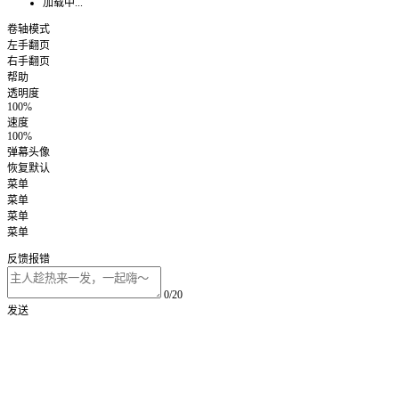
加载中...
卷轴模式
左手翻页
右手翻页
帮助
透明度
100%
速度
100%
弹幕头像
恢复默认
菜单
菜单
菜单
菜单
反馈报错
0/20
发送