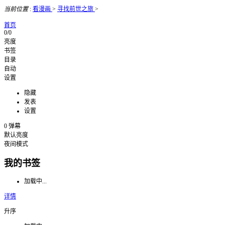
当前位置
:
看漫画
>
寻找前世之旅
>
首页
0/0
亮度
书签
目录
自动
设置
隐藏
发表
设置
0
弹幕
默认亮度
夜间模式
我的书签
加载中...
详情
升序