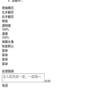
加载中...
卷轴模式
左手翻页
右手翻页
帮助
透明度
100%
速度
100%
弹幕头像
恢复默认
菜单
菜单
菜单
菜单
反馈报错
0/20
发送