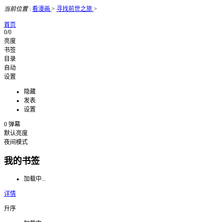
当前位置
:
看漫画
>
寻找前世之旅
>
首页
0/0
亮度
书签
目录
自动
设置
隐藏
发表
设置
0
弹幕
默认亮度
夜间模式
我的书签
加载中...
详情
升序