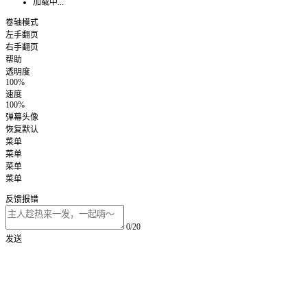
加载中...
卷轴模式
左手翻页
右手翻页
帮助
透明度
100%
速度
100%
弹幕头像
恢复默认
菜单
菜单
菜单
菜单
反馈报错
0/20
发送