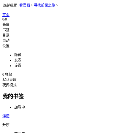
当前位置
:
看漫画
>
寻找前世之旅
>
首页
0/0
亮度
书签
目录
自动
设置
隐藏
发表
设置
0
弹幕
默认亮度
夜间模式
我的书签
加载中...
详情
升序