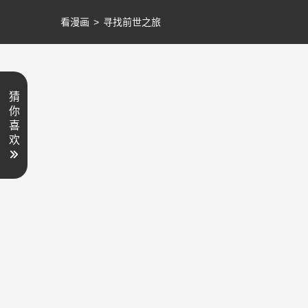
看漫画
>
寻找前世之旅
猜
你
喜
欢