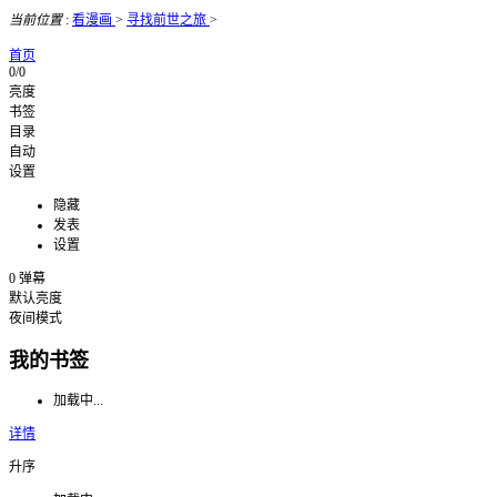
当前位置
:
看漫画
>
寻找前世之旅
>
首页
0/0
亮度
书签
目录
自动
设置
隐藏
发表
设置
0
弹幕
默认亮度
夜间模式
我的书签
加载中...
详情
升序