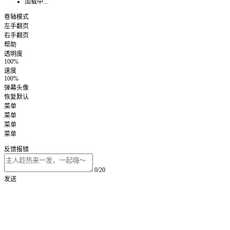
加载中...
卷轴模式
左手翻页
右手翻页
帮助
透明度
100%
速度
100%
弹幕头像
恢复默认
菜单
菜单
菜单
菜单
反馈报错
0/20
发送