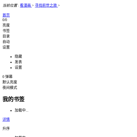
当前位置
:
看漫画
>
寻找前世之旅
>
首页
0/0
亮度
书签
目录
自动
设置
隐藏
发表
设置
0
弹幕
默认亮度
夜间模式
我的书签
加载中...
详情
升序