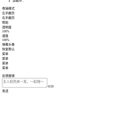
加载中...
卷轴模式
左手翻页
右手翻页
帮助
透明度
100%
速度
100%
弹幕头像
恢复默认
菜单
菜单
菜单
菜单
反馈报错
0/20
发送