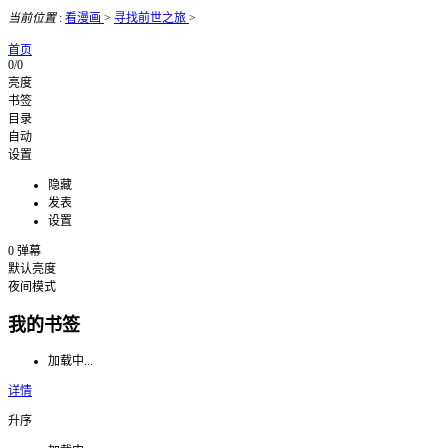
当前位置
:
看漫画
>
寻找前世之旅
>
首页
0/0
亮度
书签
目录
自动
设置
隐藏
发表
设置
0
弹幕
默认亮度
夜间模式
我的书签
加载中...
详情
升序