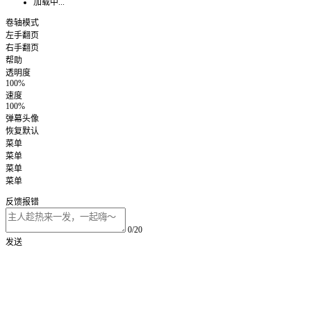
加载中...
卷轴模式
左手翻页
右手翻页
帮助
透明度
100%
速度
100%
弹幕头像
恢复默认
菜单
菜单
菜单
菜单
反馈报错
0/20
发送