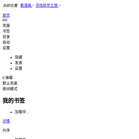
当前位置
:
看漫画
>
寻找前世之旅
>
首页
0/0
亮度
书签
目录
自动
设置
隐藏
发表
设置
0
弹幕
默认亮度
夜间模式
我的书签
加载中...
详情
升序