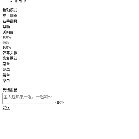
加载中...
卷轴模式
左手翻页
右手翻页
帮助
透明度
100%
速度
100%
弹幕头像
恢复默认
菜单
菜单
菜单
菜单
反馈报错
0/20
发送