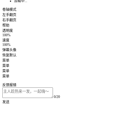
加载中...
卷轴模式
左手翻页
右手翻页
帮助
透明度
100%
速度
100%
弹幕头像
恢复默认
菜单
菜单
菜单
菜单
反馈报错
0/20
发送