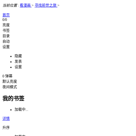
当前位置
:
看漫画
>
寻找前世之旅
>
首页
0/0
亮度
书签
目录
自动
设置
隐藏
发表
设置
0
弹幕
默认亮度
夜间模式
我的书签
加载中...
详情
升序