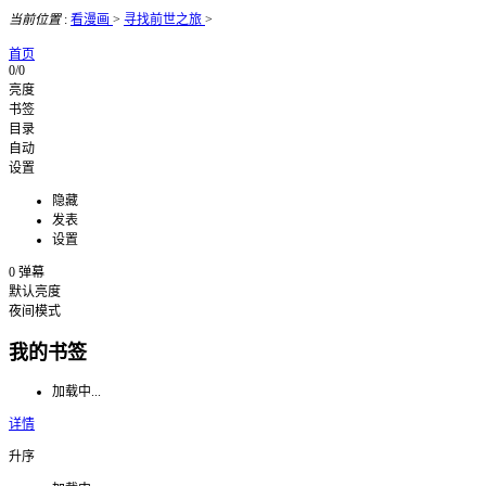
当前位置
:
看漫画
>
寻找前世之旅
>
首页
0/0
亮度
书签
目录
自动
设置
隐藏
发表
设置
0
弹幕
默认亮度
夜间模式
我的书签
加载中...
详情
升序