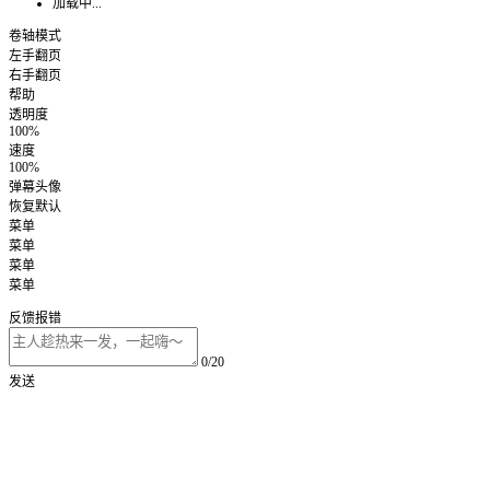
加载中...
卷轴模式
左手翻页
右手翻页
帮助
透明度
100%
速度
100%
弹幕头像
恢复默认
菜单
菜单
菜单
菜单
反馈报错
0/20
发送