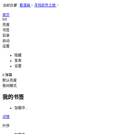
当前位置
:
看漫画
>
寻找前世之旅
>
首页
0/0
亮度
书签
目录
自动
设置
隐藏
发表
设置
0
弹幕
默认亮度
夜间模式
我的书签
加载中...
详情
升序