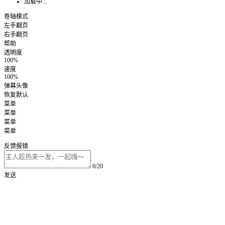
加载中...
卷轴模式
左手翻页
右手翻页
帮助
透明度
100%
速度
100%
弹幕头像
恢复默认
菜单
菜单
菜单
菜单
反馈报错
0/20
发送