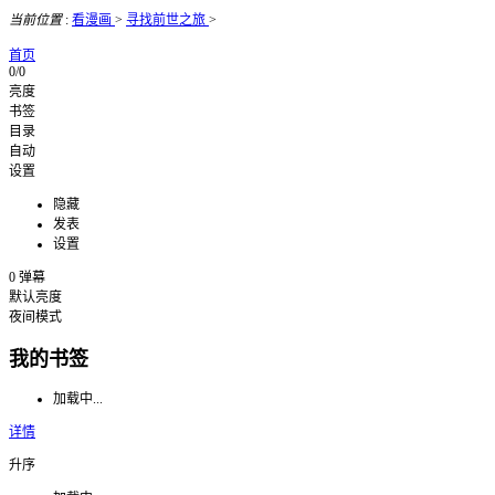
当前位置
:
看漫画
>
寻找前世之旅
>
首页
0/0
亮度
书签
目录
自动
设置
隐藏
发表
设置
0
弹幕
默认亮度
夜间模式
我的书签
加载中...
详情
升序