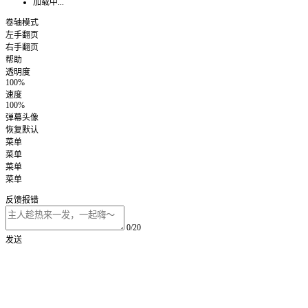
加载中...
卷轴模式
左手翻页
右手翻页
帮助
透明度
100%
速度
100%
弹幕头像
恢复默认
菜单
菜单
菜单
菜单
反馈报错
0/20
发送