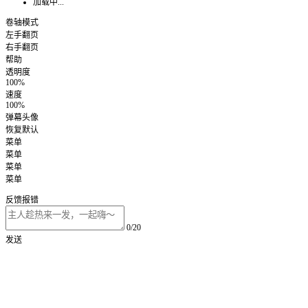
加载中...
卷轴模式
左手翻页
右手翻页
帮助
透明度
100%
速度
100%
弹幕头像
恢复默认
菜单
菜单
菜单
菜单
反馈报错
0/20
发送