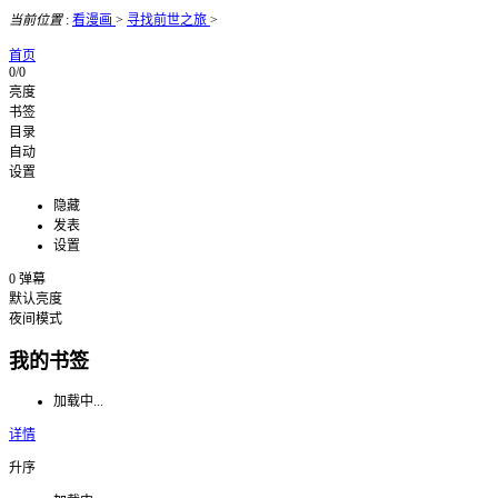
当前位置
:
看漫画
>
寻找前世之旅
>
首页
0/0
亮度
书签
目录
自动
设置
隐藏
发表
设置
0
弹幕
默认亮度
夜间模式
我的书签
加载中...
详情
升序