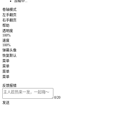
加载中...
卷轴模式
左手翻页
右手翻页
帮助
透明度
100%
速度
100%
弹幕头像
恢复默认
菜单
菜单
菜单
菜单
反馈报错
0/20
发送