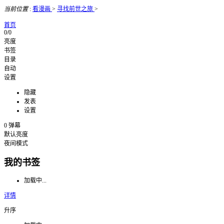
当前位置
:
看漫画
>
寻找前世之旅
>
首页
0/0
亮度
书签
目录
自动
设置
隐藏
发表
设置
0
弹幕
默认亮度
夜间模式
我的书签
加载中...
详情
升序