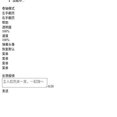
加载中...
卷轴模式
左手翻页
右手翻页
帮助
透明度
100%
速度
100%
弹幕头像
恢复默认
菜单
菜单
菜单
菜单
反馈报错
0/20
发送