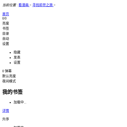
当前位置
:
看漫画
>
寻找前世之旅
>
首页
0/0
亮度
书签
目录
自动
设置
隐藏
发表
设置
0
弹幕
默认亮度
夜间模式
我的书签
加载中...
详情
升序