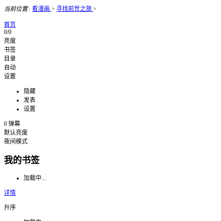
当前位置
:
看漫画
>
寻找前世之旅
>
首页
0/0
亮度
书签
目录
自动
设置
隐藏
发表
设置
0
弹幕
默认亮度
夜间模式
我的书签
加载中...
详情
升序