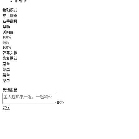
加载中...
卷轴模式
左手翻页
右手翻页
帮助
透明度
100%
速度
100%
弹幕头像
恢复默认
菜单
菜单
菜单
菜单
反馈报错
0/20
发送