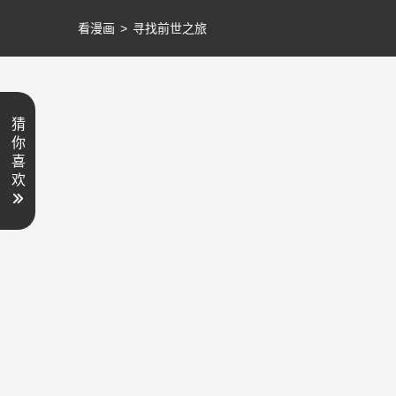
看漫画
>
寻找前世之旅
猜
你
喜
欢