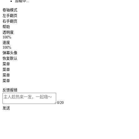
加载中...
卷轴模式
左手翻页
右手翻页
帮助
透明度
100%
速度
100%
弹幕头像
恢复默认
菜单
菜单
菜单
菜单
反馈报错
0/20
发送