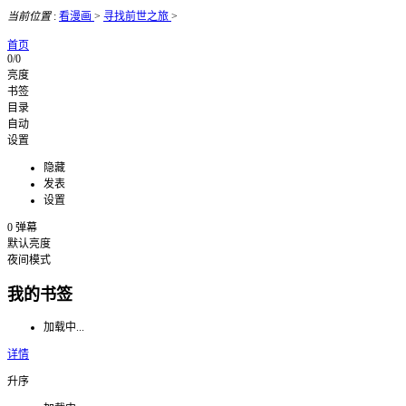
当前位置
:
看漫画
>
寻找前世之旅
>
首页
0/0
亮度
书签
目录
自动
设置
隐藏
发表
设置
0
弹幕
默认亮度
夜间模式
我的书签
加载中...
详情
升序