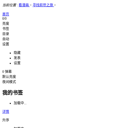
当前位置
:
看漫画
>
寻找前世之旅
>
首页
0/0
亮度
书签
目录
自动
设置
隐藏
发表
设置
0
弹幕
默认亮度
夜间模式
我的书签
加载中...
详情
升序