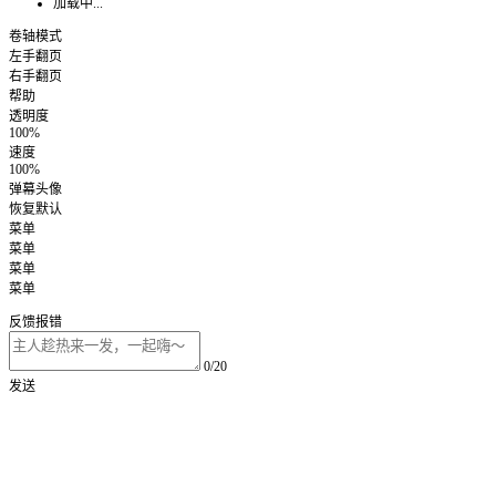
加载中...
卷轴模式
左手翻页
右手翻页
帮助
透明度
100%
速度
100%
弹幕头像
恢复默认
菜单
菜单
菜单
菜单
反馈报错
0/20
发送