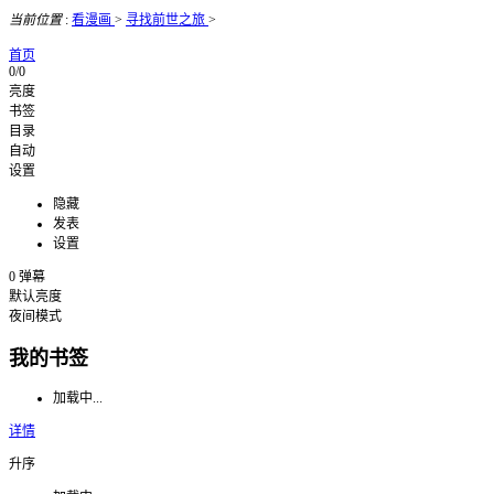
当前位置
:
看漫画
>
寻找前世之旅
>
首页
0/0
亮度
书签
目录
自动
设置
隐藏
发表
设置
0
弹幕
默认亮度
夜间模式
我的书签
加载中...
详情
升序