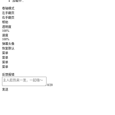
加载中...
卷轴模式
左手翻页
右手翻页
帮助
透明度
100%
速度
100%
弹幕头像
恢复默认
菜单
菜单
菜单
菜单
反馈报错
0/20
发送