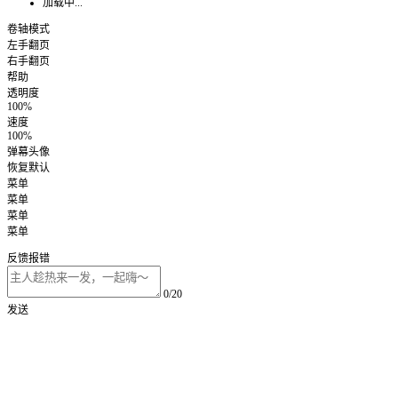
加载中...
卷轴模式
左手翻页
右手翻页
帮助
透明度
100%
速度
100%
弹幕头像
恢复默认
菜单
菜单
菜单
菜单
反馈报错
0/20
发送