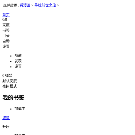
当前位置
:
看漫画
>
寻找前世之旅
>
首页
0/0
亮度
书签
目录
自动
设置
隐藏
发表
设置
0
弹幕
默认亮度
夜间模式
我的书签
加载中...
详情
升序