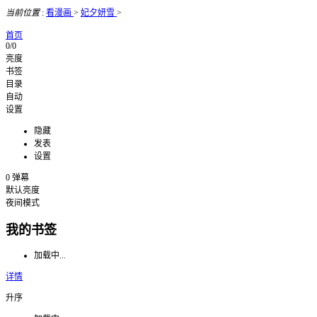
当前位置
:
看漫画
>
妃夕妍雪
>
首页
0/0
亮度
书签
目录
自动
设置
隐藏
发表
设置
0
弹幕
默认亮度
夜间模式
我的书签
加载中...
详情
升序