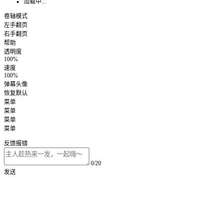
加载中...
卷轴模式
左手翻页
右手翻页
帮助
透明度
100%
速度
100%
弹幕头像
恢复默认
菜单
菜单
菜单
菜单
反馈报错
0/20
发送