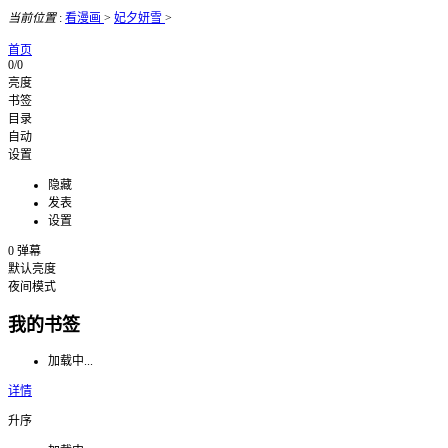
当前位置
:
看漫画
>
妃夕妍雪
>
首页
0/0
亮度
书签
目录
自动
设置
隐藏
发表
设置
0
弹幕
默认亮度
夜间模式
我的书签
加载中...
详情
升序