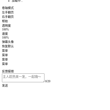
加载中...
卷轴模式
左手翻页
右手翻页
帮助
透明度
100%
速度
100%
弹幕头像
恢复默认
菜单
菜单
菜单
菜单
反馈报错
0/20
发送