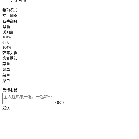
加载中...
卷轴模式
左手翻页
右手翻页
帮助
透明度
100%
速度
100%
弹幕头像
恢复默认
菜单
菜单
菜单
菜单
反馈报错
0/20
发送