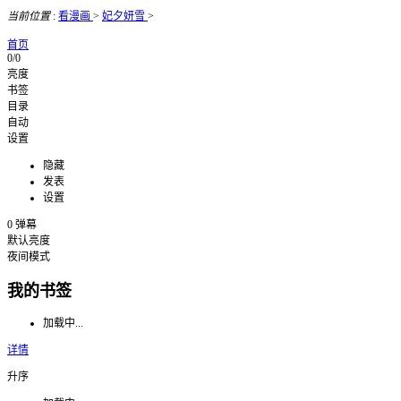
当前位置
:
看漫画
>
妃夕妍雪
>
首页
0/0
亮度
书签
目录
自动
设置
隐藏
发表
设置
0
弹幕
默认亮度
夜间模式
我的书签
加载中...
详情
升序