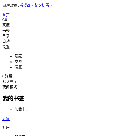
当前位置
:
看漫画
>
妃夕妍雪
>
首页
0/0
亮度
书签
目录
自动
设置
隐藏
发表
设置
0
弹幕
默认亮度
夜间模式
我的书签
加载中...
详情
升序