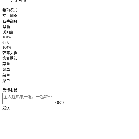
加载中...
卷轴模式
左手翻页
右手翻页
帮助
透明度
100%
速度
100%
弹幕头像
恢复默认
菜单
菜单
菜单
菜单
反馈报错
0/20
发送