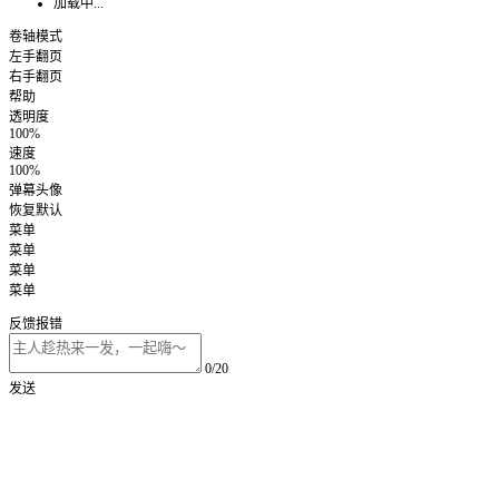
加载中...
卷轴模式
左手翻页
右手翻页
帮助
透明度
100%
速度
100%
弹幕头像
恢复默认
菜单
菜单
菜单
菜单
反馈报错
0/20
发送