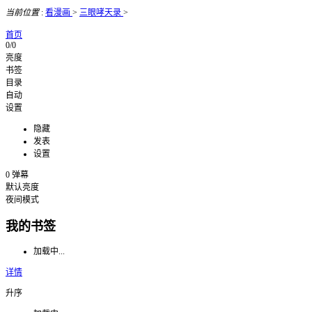
当前位置
:
看漫画
>
三眼哮天录
>
首页
0/0
亮度
书签
目录
自动
设置
隐藏
发表
设置
0
弹幕
默认亮度
夜间模式
我的书签
加载中...
详情
升序