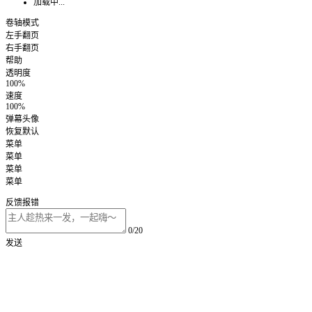
加载中...
卷轴模式
左手翻页
右手翻页
帮助
透明度
100%
速度
100%
弹幕头像
恢复默认
菜单
菜单
菜单
菜单
反馈报错
0/20
发送