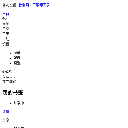
当前位置
:
看漫画
>
三眼哮天录
>
首页
0/0
亮度
书签
目录
自动
设置
隐藏
发表
设置
0
弹幕
默认亮度
夜间模式
我的书签
加载中...
详情
升序