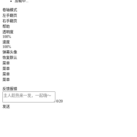
加载中...
卷轴模式
左手翻页
右手翻页
帮助
透明度
100%
速度
100%
弹幕头像
恢复默认
菜单
菜单
菜单
菜单
反馈报错
0/20
发送