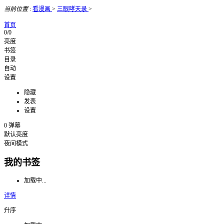
当前位置
:
看漫画
>
三眼哮天录
>
首页
0/0
亮度
书签
目录
自动
设置
隐藏
发表
设置
0
弹幕
默认亮度
夜间模式
我的书签
加载中...
详情
升序