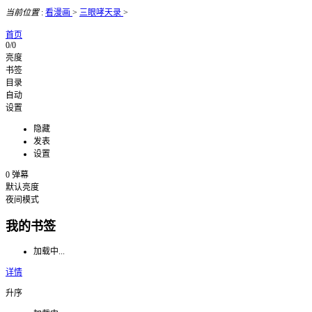
当前位置
:
看漫画
>
三眼哮天录
>
首页
0/0
亮度
书签
目录
自动
设置
隐藏
发表
设置
0
弹幕
默认亮度
夜间模式
我的书签
加载中...
详情
升序