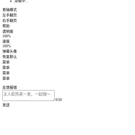
加载中...
卷轴模式
左手翻页
右手翻页
帮助
透明度
100%
速度
100%
弹幕头像
恢复默认
菜单
菜单
菜单
菜单
反馈报错
0/20
发送