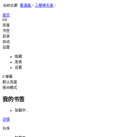
当前位置
:
看漫画
>
三眼哮天录
>
首页
0/0
亮度
书签
目录
自动
设置
隐藏
发表
设置
0
弹幕
默认亮度
夜间模式
我的书签
加载中...
详情
升序