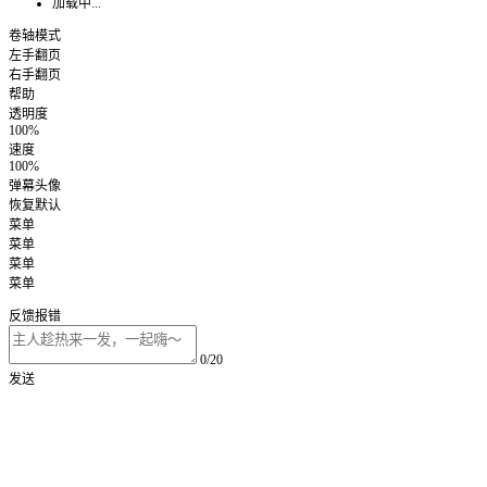
加载中...
卷轴模式
左手翻页
右手翻页
帮助
透明度
100%
速度
100%
弹幕头像
恢复默认
菜单
菜单
菜单
菜单
反馈报错
0/20
发送