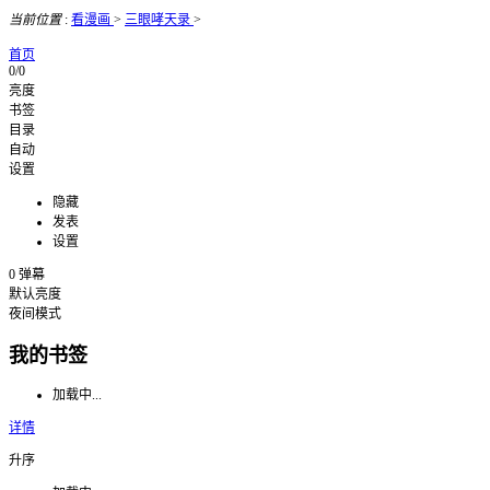
当前位置
:
看漫画
>
三眼哮天录
>
首页
0/0
亮度
书签
目录
自动
设置
隐藏
发表
设置
0
弹幕
默认亮度
夜间模式
我的书签
加载中...
详情
升序