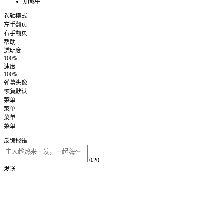
加载中...
卷轴模式
左手翻页
右手翻页
帮助
透明度
100%
速度
100%
弹幕头像
恢复默认
菜单
菜单
菜单
菜单
反馈报错
0/20
发送