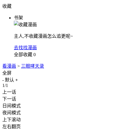
收藏
书架
主人,不收藏漫画怎么追更呢~
去找找漫画
全部收藏
0
看漫画
>
三眼哮天录
全屏
-
默认
+
1/1
上一话
下一话
日间模式
夜间模式
上下滚动
左右翻页