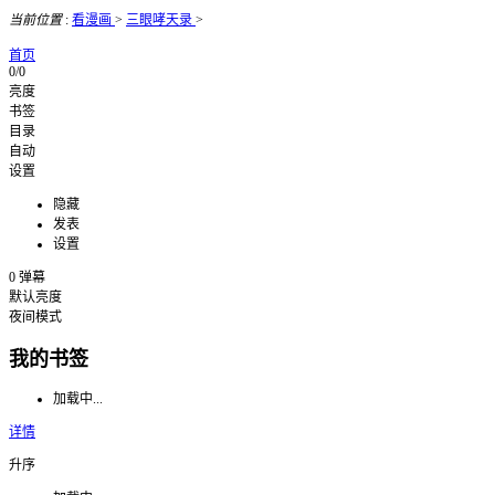
当前位置
:
看漫画
>
三眼哮天录
>
首页
0/0
亮度
书签
目录
自动
设置
隐藏
发表
设置
0
弹幕
默认亮度
夜间模式
我的书签
加载中...
详情
升序