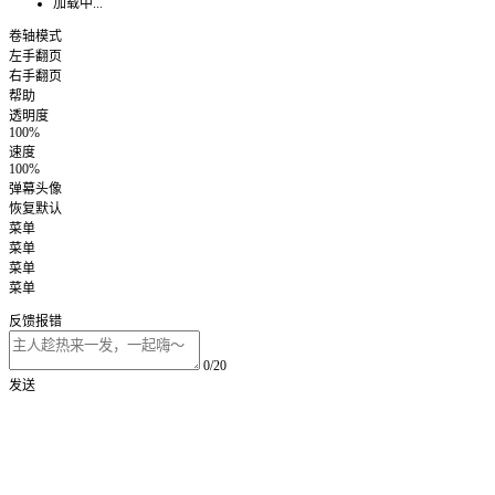
加载中...
卷轴模式
左手翻页
右手翻页
帮助
透明度
100%
速度
100%
弹幕头像
恢复默认
菜单
菜单
菜单
菜单
反馈报错
0/20
发送