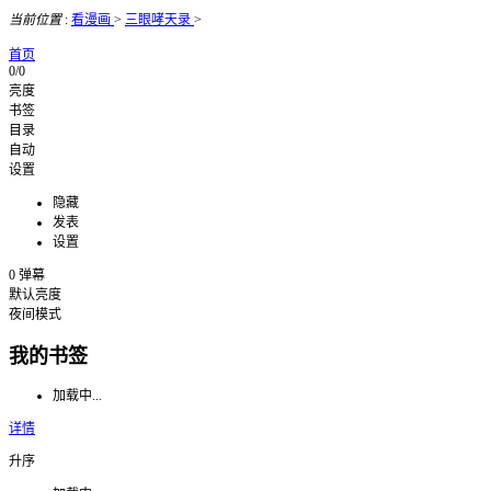
当前位置
:
看漫画
>
三眼哮天录
>
首页
0/0
亮度
书签
目录
自动
设置
隐藏
发表
设置
0
弹幕
默认亮度
夜间模式
我的书签
加载中...
详情
升序