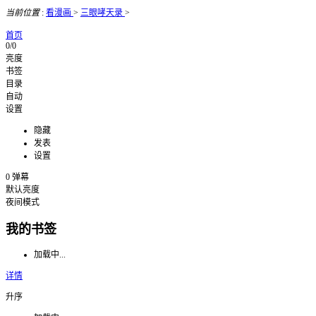
当前位置
:
看漫画
>
三眼哮天录
>
首页
0/0
亮度
书签
目录
自动
设置
隐藏
发表
设置
0
弹幕
默认亮度
夜间模式
我的书签
加载中...
详情
升序