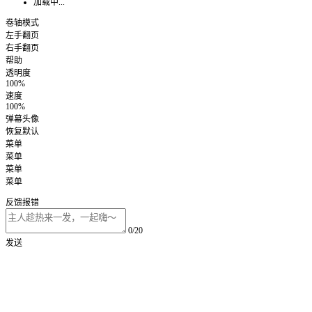
加载中...
卷轴模式
左手翻页
右手翻页
帮助
透明度
100%
速度
100%
弹幕头像
恢复默认
菜单
菜单
菜单
菜单
反馈报错
0/20
发送