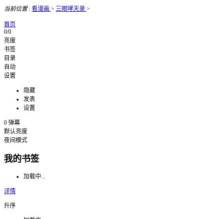
当前位置
:
看漫画
>
三眼哮天录
>
首页
0/0
亮度
书签
目录
自动
设置
隐藏
发表
设置
0
弹幕
默认亮度
夜间模式
我的书签
加载中...
详情
升序