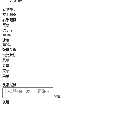
加载中...
卷轴模式
左手翻页
右手翻页
帮助
透明度
100%
速度
100%
弹幕头像
恢复默认
菜单
菜单
菜单
菜单
反馈报错
0/20
发送