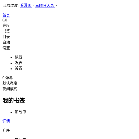
当前位置
:
看漫画
>
三眼哮天录
>
首页
0/0
亮度
书签
目录
自动
设置
隐藏
发表
设置
0
弹幕
默认亮度
夜间模式
我的书签
加载中...
详情
升序