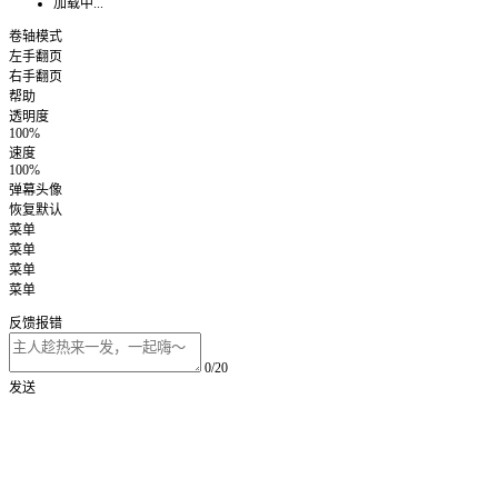
加载中...
卷轴模式
左手翻页
右手翻页
帮助
透明度
100%
速度
100%
弹幕头像
恢复默认
菜单
菜单
菜单
菜单
反馈报错
0/20
发送