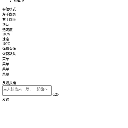
加载中...
卷轴模式
左手翻页
右手翻页
帮助
透明度
100%
速度
100%
弹幕头像
恢复默认
菜单
菜单
菜单
菜单
反馈报错
0/20
发送