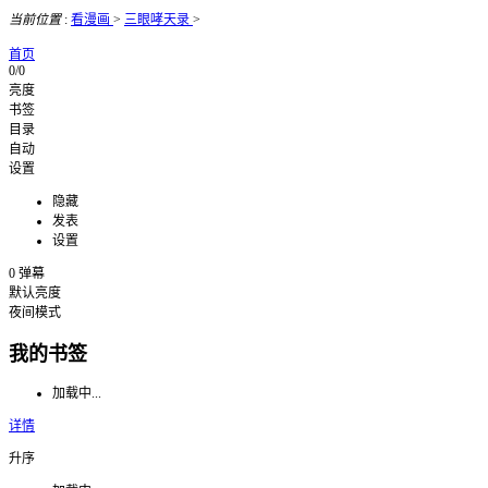
当前位置
:
看漫画
>
三眼哮天录
>
首页
0/0
亮度
书签
目录
自动
设置
隐藏
发表
设置
0
弹幕
默认亮度
夜间模式
我的书签
加载中...
详情
升序