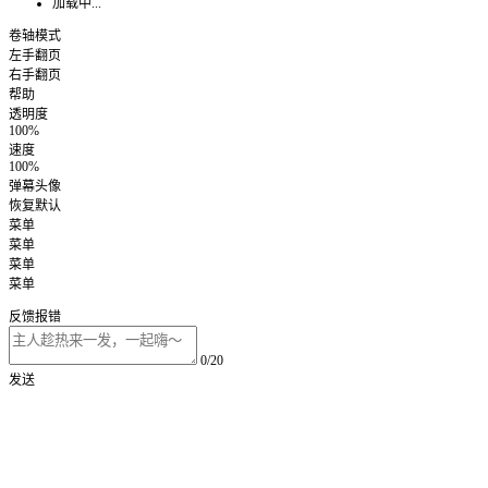
加载中...
卷轴模式
左手翻页
右手翻页
帮助
透明度
100%
速度
100%
弹幕头像
恢复默认
菜单
菜单
菜单
菜单
反馈报错
0/20
发送