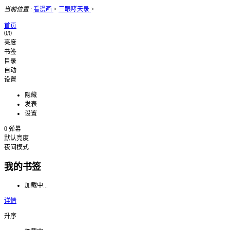
当前位置
:
看漫画
>
三眼哮天录
>
首页
0/0
亮度
书签
目录
自动
设置
隐藏
发表
设置
0
弹幕
默认亮度
夜间模式
我的书签
加载中...
详情
升序