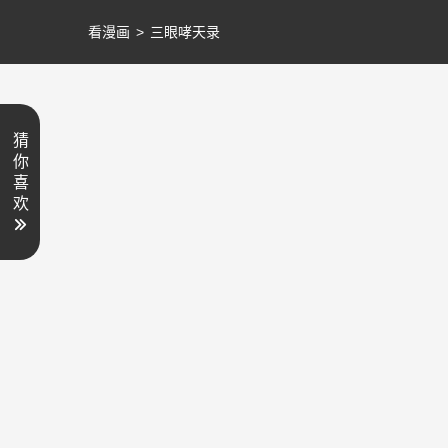
看漫画
>
三眼哮天录
猜
你
喜
欢