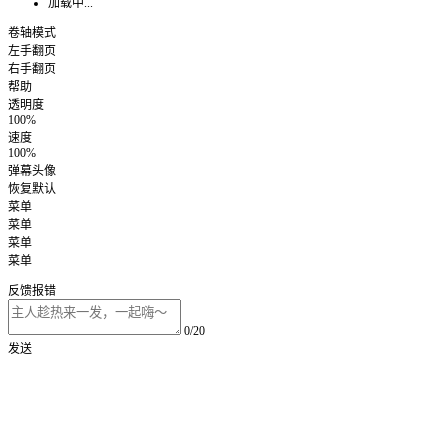
加载中...
卷轴模式
左手翻页
右手翻页
帮助
透明度
100%
速度
100%
弹幕头像
恢复默认
菜单
菜单
菜单
菜单
反馈报错
0/20
发送