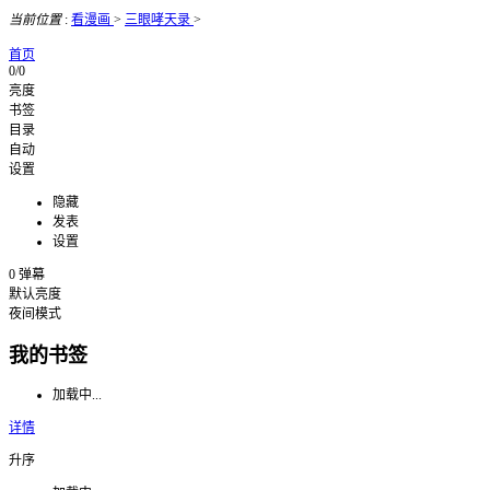
当前位置
:
看漫画
>
三眼哮天录
>
首页
0/0
亮度
书签
目录
自动
设置
隐藏
发表
设置
0
弹幕
默认亮度
夜间模式
我的书签
加载中...
详情
升序