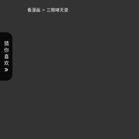
看漫画
>
三眼哮天录
猜
你
喜
欢