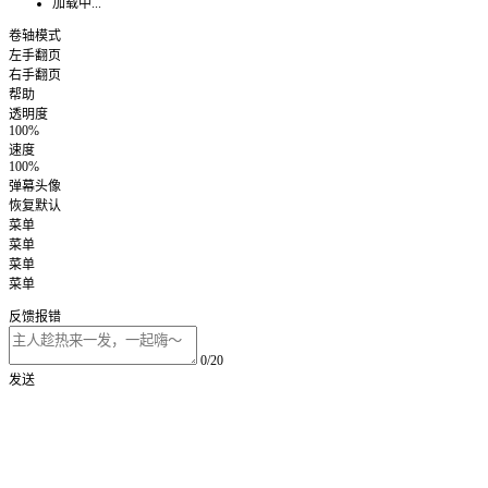
加载中...
卷轴模式
左手翻页
右手翻页
帮助
透明度
100%
速度
100%
弹幕头像
恢复默认
菜单
菜单
菜单
菜单
反馈报错
0/20
发送