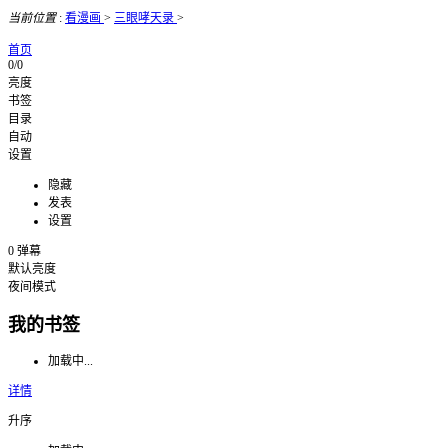
当前位置
:
看漫画
>
三眼哮天录
>
首页
0/0
亮度
书签
目录
自动
设置
隐藏
发表
设置
0
弹幕
默认亮度
夜间模式
我的书签
加载中...
详情
升序