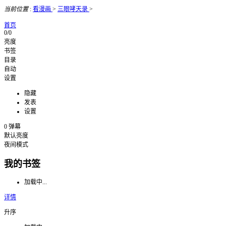
当前位置
:
看漫画
>
三眼哮天录
>
首页
0/0
亮度
书签
目录
自动
设置
隐藏
发表
设置
0
弹幕
默认亮度
夜间模式
我的书签
加载中...
详情
升序