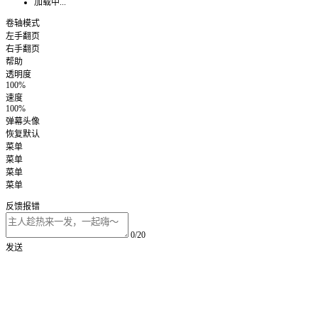
加载中...
卷轴模式
左手翻页
右手翻页
帮助
透明度
100%
速度
100%
弹幕头像
恢复默认
菜单
菜单
菜单
菜单
反馈报错
0/20
发送