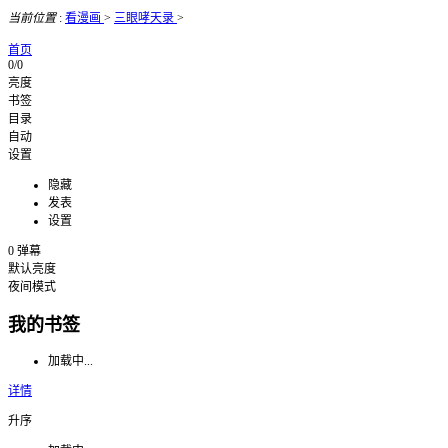
当前位置
:
看漫画
>
三眼哮天录
>
首页
0/0
亮度
书签
目录
自动
设置
隐藏
发表
设置
0
弹幕
默认亮度
夜间模式
我的书签
加载中...
详情
升序