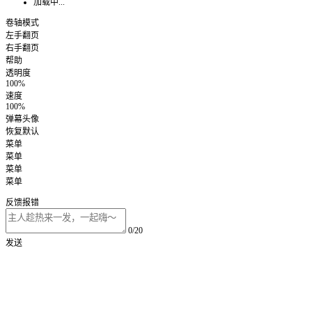
加载中...
卷轴模式
左手翻页
右手翻页
帮助
透明度
100%
速度
100%
弹幕头像
恢复默认
菜单
菜单
菜单
菜单
反馈报错
0/20
发送