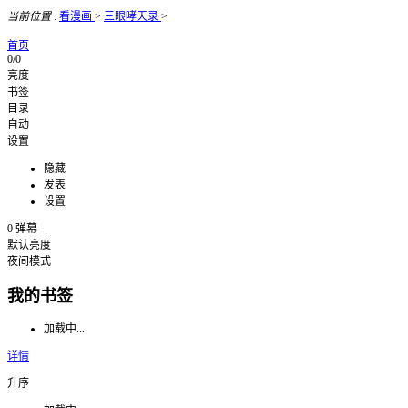
当前位置
:
看漫画
>
三眼哮天录
>
首页
0/0
亮度
书签
目录
自动
设置
隐藏
发表
设置
0
弹幕
默认亮度
夜间模式
我的书签
加载中...
详情
升序