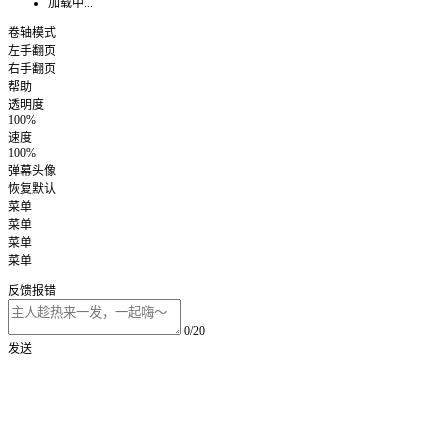
加载中...
卷轴模式
左手翻页
右手翻页
帮助
透明度
100%
速度
100%
弹幕头像
恢复默认
菜单
菜单
菜单
菜单
反馈报错
0/20
发送